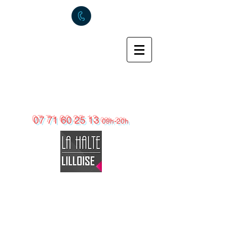
La
Halte
Lilloise
Appartements Meublés & Chambre d'Hôtes
en métropole Lilloise
07 71 60 25 13
09h-20h