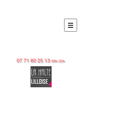
La
Halte
Lilloise
Appartements Meublés & Chambre d'Hôtes
en métropole Lilloise
07 71 60 25 13
09h-20h